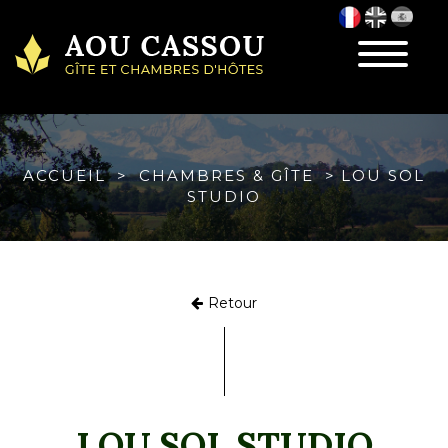
Toggle
navigatio
ACCUEIL
CHAMBRES & GÎTE
LOU SOL
STUDIO
Retour
LOU SOL STUDIO