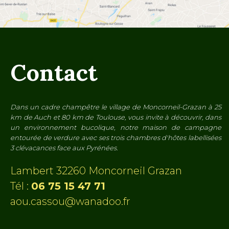
Contact
Dans un cadre champêtre le village de Moncorneil-Grazan à 25
km de Auch et 80 km de Toulouse, vous invite à découvrir, dans
un environnement bucolique, notre maison de campagne
entourée de verdure avec ses trois chambres d'hôtes labellisées
3 clévacances face aux Pyrénées.
Lambert 32260 Moncorneil Grazan
Tél :
06 75 15 47 71
aou.cassou@wanadoo.fr