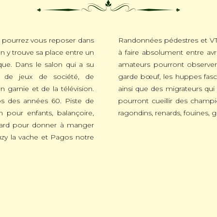
 pourrez vous reposer dans
Randonnées pédestres et VT
n y trouve sa place entre un
à faire absolument entre avril
ue. Dans le salon qui a su
amateurs pourront observer
z de jeux de société, de
garde bœuf, les huppes fasci
 garnie et de la télévision.
ainsi que des migrateurs qui 
bs des années 60. Piste de
pourront cueillir des champi
n pour enfants, balançoire,
ragondins, renards, fouines, 
rard pour donner à manger
Suzy la vache et Pagos notre