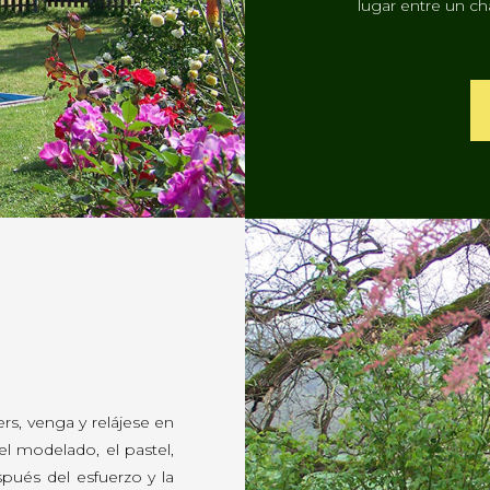
lugar entre un ch
rs, venga y relájese en
l modelado, el pastel,
pués del esfuerzo y la