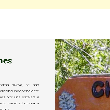
nes
 cama nueva, se han
dicional independiente
nes por una escalera a
á tomar el sol o mirar a
iscina.