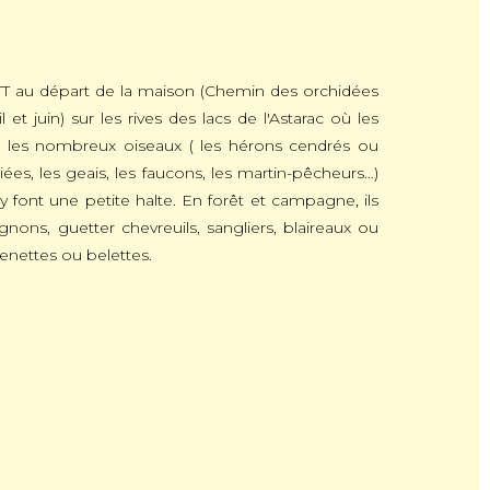
T au départ de la maison (Chemin des orchidées
 et juin) sur les rives des lacs de l'Astarac où les
 les nombreux oiseaux ( les hérons cendrés ou
ées, les geais, les faucons, les martin-pêcheurs…)
y font une petite halte. En forêt et campagne, ils
gnons, guetter chevreuils, sangliers, blaireaux ou
genettes ou belettes.